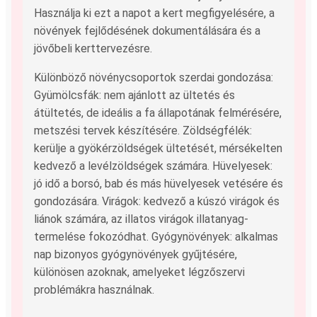
Használja ki ezt a napot a kert megfigyelésére, a
növények fejlődésének dokumentálására és a
jövőbeli kerttervezésre.
Különböző növénycsoportok szerdai gondozása:
Gyümölcsfák: nem ajánlott az ültetés és
átültetés, de ideális a fa állapotának felmérésére,
metszési tervek készítésére. Zöldségfélék:
kerülje a gyökérzöldségek ültetését, mérsékelten
kedvező a levélzöldségek számára. Hüvelyesek:
jó idő a borsó, bab és más hüvelyesek vetésére és
gondozására. Virágok: kedvező a kúszó virágok és
liánok számára, az illatos virágok illatanyag-
termelése fokozódhat. Gyógynövények: alkalmas
nap bizonyos gyógynövények gyűjtésére,
különösen azoknak, amelyeket légzőszervi
problémákra használnak.