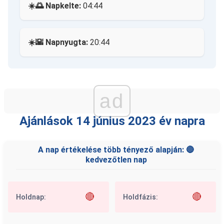
☀️🌅 Napkelte:
04:44
☀️🌇 Napnyugta:
20:44
ad
Ajánlások 14 június 2023 év napra
A nap értékelése több tényező alapján: 🔴
kedvezőtlen nap
🔴
🔴
Holdnap:
Holdfázis: