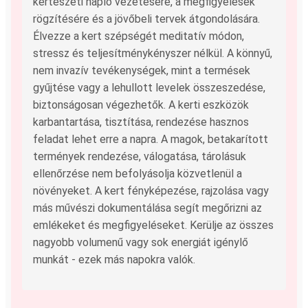
kertészeti napló vezetésére, a megfigyelések
rögzítésére és a jövőbeli tervek átgondolására.
Élvezze a kert szépségét meditatív módon,
stressz és teljesítménykényszer nélkül. A könnyű,
nem invazív tevékenységek, mint a termések
gyűjtése vagy a lehullott levelek összeszedése,
biztonságosan végezhetők. A kerti eszközök
karbantartása, tisztítása, rendezése hasznos
feladat lehet erre a napra. A magok, betakarított
termények rendezése, válogatása, tárolásuk
ellenőrzése nem befolyásolja közvetlenül a
növényeket. A kert fényképezése, rajzolása vagy
más művészi dokumentálása segít megőrizni az
emlékeket és megfigyeléseket. Kerülje az összes
nagyobb volumenű vagy sok energiát igénylő
munkát - ezek más napokra valók.