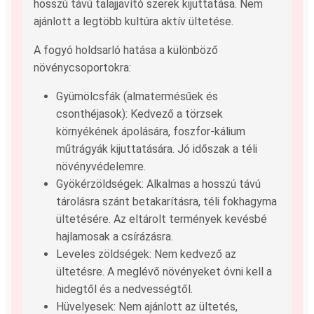
hosszú távú talajjavító szerek kijuttatása. Nem
ajánlott a legtöbb kultúra aktív ültetése.
A fogyó holdsarló hatása a különböző
növénycsoportokra:
Gyümölcsfák (almatermésűek és
csonthéjasok): Kedvező a törzsek
környékének ápolására, foszfor-kálium
műtrágyák kijuttatására. Jó időszak a téli
növényvédelemre.
Gyökérzöldségek: Alkalmas a hosszú távú
tárolásra szánt betakarításra, téli fokhagyma
ültetésére. Az eltárolt termények kevésbé
hajlamosak a csírázásra.
Leveles zöldségek: Nem kedvező az
ültetésre. A meglévő növényeket óvni kell a
hidegtől és a nedvességtől.
Hüvelyesek: Nem ajánlott az ültetés,