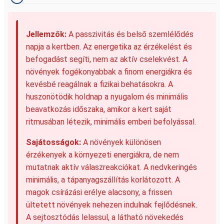
Jellemzők:
A passzivitás és belső szemlélődés
napja a kertben. Az energetika az érzékelést és
befogadást segíti, nem az aktív cselekvést. A
növények fogékonyabbak a finom energiákra és
kevésbé reagálnak a fizikai behatásokra. A
huszonötödik holdnap a nyugalom és minimális
beavatkozás időszaka, amikor a kert saját
ritmusában létezik, minimális emberi befolyással.
Sajátosságok:
A növények különösen
érzékenyek a környezeti energiákra, de nem
mutatnak aktív válaszreakciókat. A nedvkeringés
minimális, a tápanyagszállítás korlátozott. A
magok csírázási erélye alacsony, a frissen
ültetett növények nehezen indulnak fejlődésnek.
A sejtosztódás lelassul, a látható növekedés