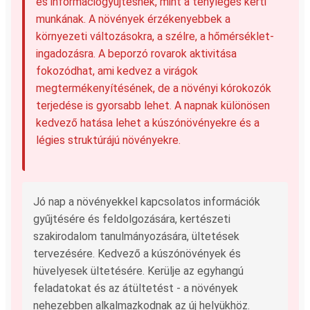
és információgyűjtésnek, mint a tényleges kerti
munkának. A növények érzékenyebbek a
környezeti változásokra, a szélre, a hőmérséklet-
ingadozásra. A beporzó rovarok aktivitása
fokozódhat, ami kedvez a virágok
megtermékenyítésének, de a növényi kórokozók
terjedése is gyorsabb lehet. A napnak különösen
kedvező hatása lehet a kúszónövényekre és a
légies struktúrájú növényekre.
Jó nap a növényekkel kapcsolatos információk
gyűjtésére és feldolgozására, kertészeti
szakirodalom tanulmányozására, ültetések
tervezésére. Kedvező a kúszónövények és
hüvelyesek ültetésére. Kerülje az egyhangú
feladatokat és az átültetést - a növények
nehezebben alkalmazkodnak az új helyükhöz.