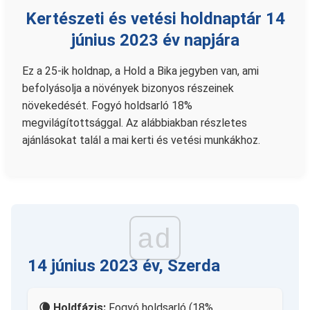
Kertészeti és vetési holdnaptár 14
június 2023 év napjára
Ez a 25-ik holdnap, a Hold a Bika jegyben van, ami
befolyásolja a növények bizonyos részeinek
növekedését. Fogyó holdsarló 18%
megvilágítottsággal. Az alábbiakban részletes
ajánlásokat talál a mai kerti és vetési munkákhoz.
ad
14 június 2023 év, Szerda
🌘 Holdfázis:
Fogyó holdsarló (18%