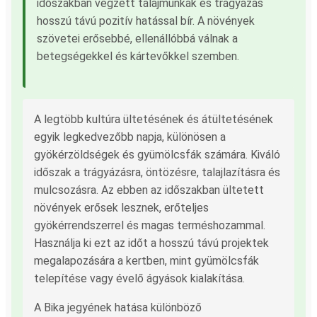
időszakban végzett talajmunkák és trágyázás
hosszú távú pozitív hatással bír. A növények
szövetei erősebbé, ellenállóbbá válnak a
betegségekkel és kártevőkkel szemben.
A legtöbb kultúra ültetésének és átültetésének
egyik legkedvezőbb napja, különösen a
gyökérzöldségek és gyümölcsfák számára. Kiváló
időszak a trágyázásra, öntözésre, talajlazításra és
mulcsozásra. Az ebben az időszakban ültetett
növények erősek lesznek, erőteljes
gyökérrendszerrel és magas terméshozammal.
Használja ki ezt az időt a hosszú távú projektek
megalapozására a kertben, mint gyümölcsfák
telepítése vagy évelő ágyások kialakítása.
A Bika jegyének hatása különböző