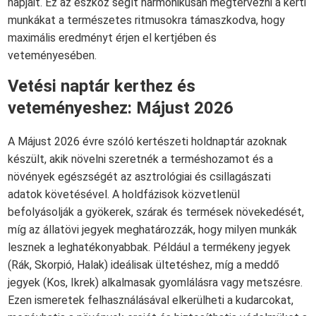
napjait. Ez az eszköz segít harmónikusan megtervezni a kerti
munkákat a természetes ritmusokra támaszkodva, hogy
maximális eredményt érjen el kertjében és
veteményesében.
Vetési naptár kerthez és
veteményeshez: Májust 2026
A Májust 2026 évre szóló kertészeti holdnaptár azoknak
készült, akik növelni szeretnék a terméshozamot és a
növények egészségét az asztrológiai és csillagászati
adatok követésével. A holdfázisok közvetlenül
befolyásolják a gyökerek, szárak és termések növekedését,
míg az állatövi jegyek meghatározzák, hogy milyen munkák
lesznek a leghatékonyabbak. Például a termékeny jegyek
(Rák, Skorpió, Halak) ideálisak ültetéshez, míg a meddő
jegyek (Kos, Ikrek) alkalmasak gyomlálásra vagy metszésre.
Ezen ismeretek felhasználásával elkerülheti a kudarcokat,