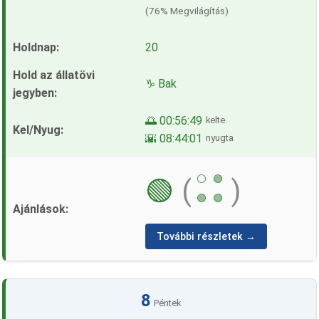
(76% Megvilágítás)
20
♑ Bak
🌅 00:56:49
kelte
🌇 08:44:01
nyugta
⚪
🟢
🟢
(
)
🟢
🟢
További részletek →
8
Péntek