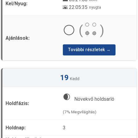
🌇 22:05:35
nyugta
⚪
⚪
⚪
(
)
🔴
🟢
További részletek →
19
Kedd
🌒
Növekvő holdsarló
(7% Megvilágítás)
3