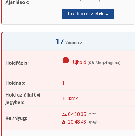
További részletek →
17
Vasárnap
🌑
Újhold
(0% Megvilágítás)
1
♊ Ikrek
🌅 04:38:35
kelte
🌇 20:48:43
nyugta