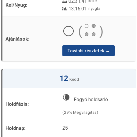
🌅 02:31:41
kelte
🌇 13:16:01
nyugta
⚪
🔴
⚪
(
)
🟢
🟢
További részletek →
12
Kedd
🌘
Fogyó holdsarló
(29% Megvilágítás)
25