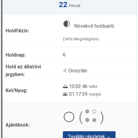
22
Péntek
🌒
Növekvő holdsarló
(34% Megvilágítás)
6
♌ Oroszlán
🌅 10:02:46
kelte
🌇 01:17:39
nyugta
🟢
⚪
⚪
(
)
🔴
🟢
További részletek →