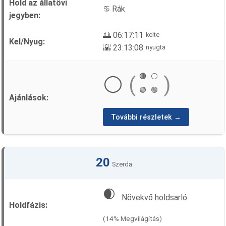
♋ Rák
🌅 06:17:11
kelte
🌇 23:13:08
nyugta
🔴
⚪
⚪
(
)
🟢
🟢
További részletek →
20
Szerda
🌒
Növekvő holdsarló
(14% Megvilágítás)