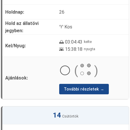
26
♈ Kos
🌅 03:04:43
kelte
🌇 15:38:18
nyugta
🟢
🔴
⚪
(
)
⚪
🔴
További részletek →
14
Csütörtök