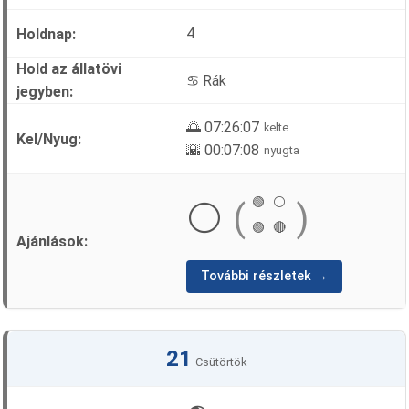
4
♋ Rák
🌅 07:26:07
kelte
🌇 00:07:08
nyugta
🟢
⚪
⚪
(
)
🟢
🔴
További részletek →
21
Csütörtök