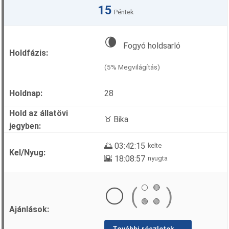
15
Péntek
🌘
Fogyó holdsarló
(5% Megvilágítás)
28
♉ Bika
🌅 03:42:15
kelte
🌇 18:08:57
nyugta
⚪
🔴
⚪
(
)
🟢
🟢