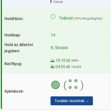
1
Péntek
🌕
Telihold
(99% Megvilágítás)
14
♏ Skorpió
🌅 19:19:50
kelte
🌇 04:55:43
nyugta
🟢
🔴
🟢
(
)
🟢
🟢
További részletek →