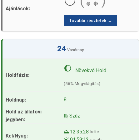
⚪
(
)
🟢
🔴
További részletek →
24
Vasárnap
🌔
Növekvő Hold
(56% Megvilágítás)
8
♍ Szűz
🌅 12:35:28
kelte
🌇 01:59:12
nyugta