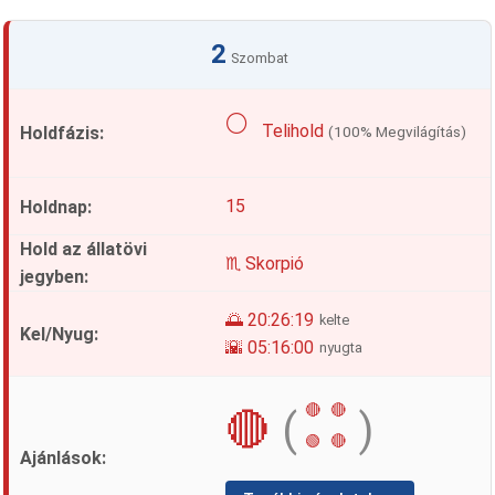
2
Szombat
🌕
Telihold
(100% Megvilágítás)
15
♏ Skorpió
🌅 20:26:19
kelte
🌇 05:16:00
nyugta
🔴
🔴
🔴
(
)
🟢
🔴