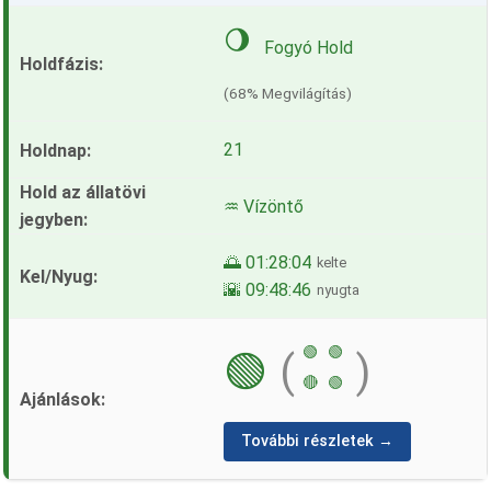
🌖
Fogyó Hold
(68% Megvilágítás)
21
♒ Vízöntő
🌅 01:28:04
kelte
🌇 09:48:46
nyugta
🟢
🟢
🟢
(
)
🔴
🟢
További részletek →