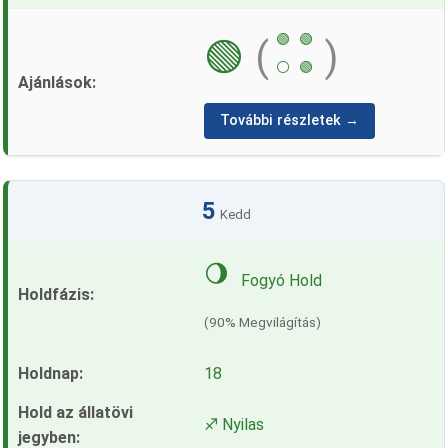
🟢
🟢
🟢
(
)
⚪
🟢
További részletek →
5
Kedd
🌖
Fogyó Hold
(90% Megvilágítás)
18
♐ Nyilas