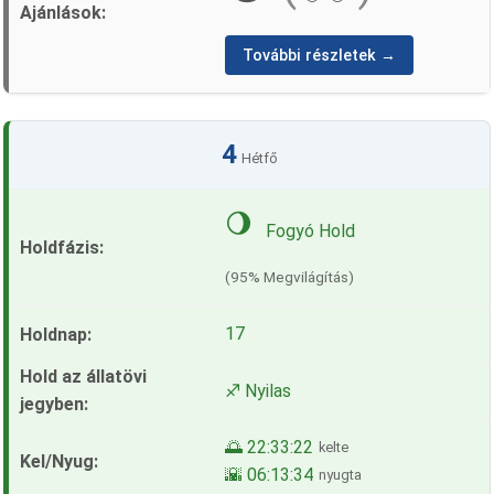
További részletek →
4
Hétfő
🌖
Fogyó Hold
(95% Megvilágítás)
17
♐ Nyilas
🌅 22:33:22
kelte
🌇 06:13:34
nyugta