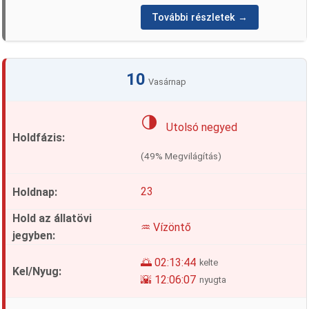
További részletek →
10
Vasárnap
🌗
Utolsó negyed
(49% Megvilágítás)
23
♒ Vízöntő
🌅 02:13:44
kelte
🌇 12:06:07
nyugta