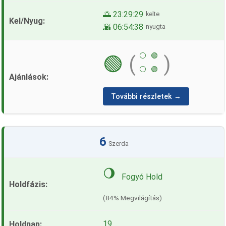
🌅 23:29:29
kelte
🌇 06:54:38
nyugta
⚪
🟢
🟢
(
)
⚪
🟢
További részletek →
6
Szerda
🌖
Fogyó Hold
(84% Megvilágítás)
19