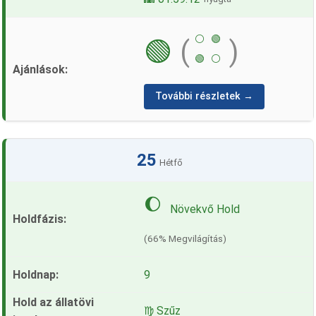
⚪
🟢
🟢
(
)
🟢
⚪
További részletek →
25
Hétfő
🌔
Növekvő Hold
(66% Megvilágítás)
9
♍ Szűz