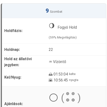
9
Szombat
🌖
Fogyó Hold
(59% Megvilágítás)
22
♒ Vízöntő
🌅 01:53:04
kelte
🌇 10:56:45
nyugta
🟢
🟢
⚪
(
)
🔴
🔴