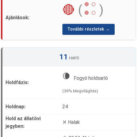
🔴
⚪
🔴
(
)
🔴
⚪
További részletek →
11
Hétfő
🌘
Fogyó holdsarló
(39% Megvilágítás)
24
♓ Halak