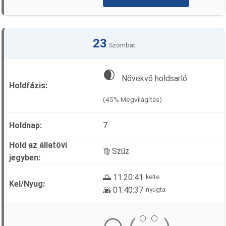
23
Szombat
🌒
Növekvő holdsarló
(45% Megvilágítás)
7
♍ Szűz
🌅 11:20:41
kelte
🌇 01:40:37
nyugta
⚪
⚪