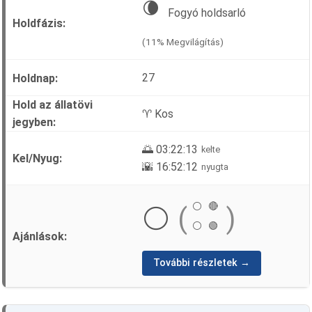
🌘
Fogyó holdsarló
(11% Megvilágítás)
27
♈ Kos
🌅 03:22:13
kelte
🌇 16:52:12
nyugta
⚪
🔴
⚪
(
)
⚪
🟢
További részletek →