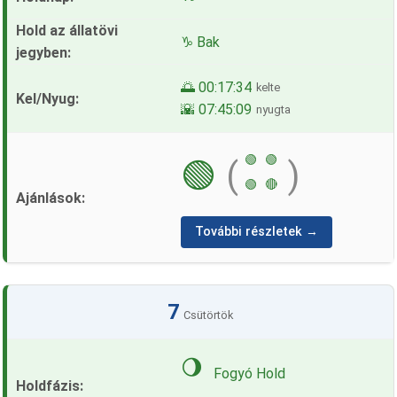
♑ Bak
🌅 00:17:34
kelte
🌇 07:45:09
nyugta
🟢
🟢
🟢
(
)
🟢
🔴
További részletek →
7
Csütörtök
🌖
Fogyó Hold