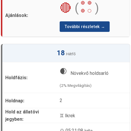
🔴
🔴
🔴
(
)
🔴
⚪
További részletek →
18
Hétfő
🌒
Növekvő holdsarló
(2% Megvilágítás)
2
♊ Ikrek
🌅 05:21:08
kelte