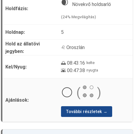
🌒
Növekvő holdsarló
(24% Megvilágítás)
5
♌ Oroszlán
🌅 08:43:16
kelte
🌇 00:47:38
nyugta
🟢
⚪
⚪
(
)
🔴
🟢
További részletek →