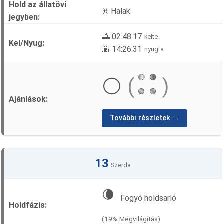
♓ Halak
🌅 02:48:17
kelte
🌇 14:26:31
nyugta
🔴
🔴
⚪
(
)
🟢
🟢
További részletek →
13
Szerda
🌘
Fogyó holdsarló
(19% Megvilágítás)