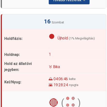
További részletek →
16
Szombat
🌑
Újhold
(1% Megvilágítás)
1
♉ Bika
🌅 04:06:46
kelte
🌇 19:28:24
nyugta
🔴
🔴
🔴
(
)
🟢
🔴