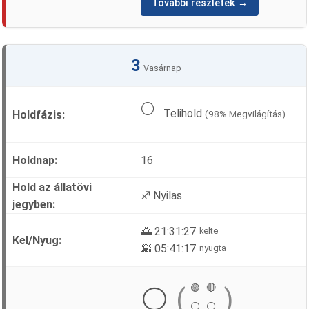
További részletek →
3
Vasárnap
🌕
Telihold
(98% Megvilágítás)
16
♐ Nyilas
🌅 21:31:27
kelte
🌇 05:41:17
nyugta
🟢
🔴
⚪
(
)
⚪
⚪